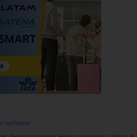
d
/
xvp3bjdmp
es. Reserva tus tiquetes aéreos con nosotros y disfruta de l