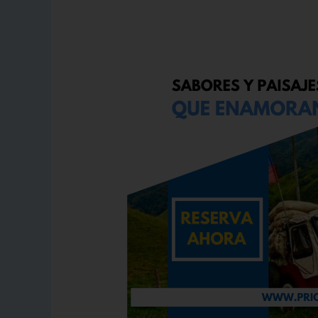
Descubre
el
Eje
Cafetero