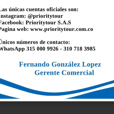
d
/
xvp3bjdmp
eles exóticos y sumérgete en la cultura caribeña. ¡Tus vacac