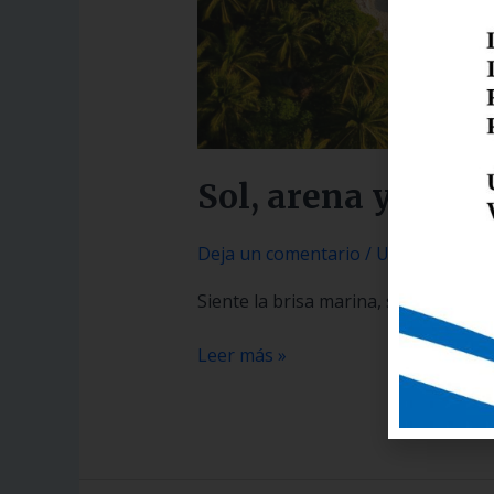
Sol, arena y mar
Deja un comentario
/
Uncategorize
Siente la brisa marina, saborea cóct
Leer más »