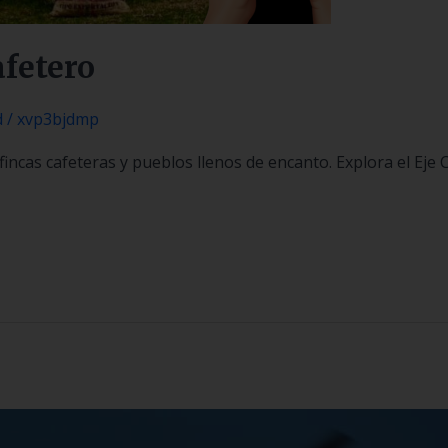
afetero
d
/
xvp3bjdmp
incas cafeteras y pueblos llenos de encanto. Explora el Eje 