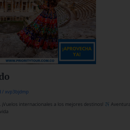
do
d
/
xvp3bjdmp
¡Vuelos internacionales a los mejores destinos!
Aventuras
vida