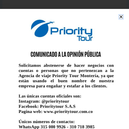
A WORDPRESS COMMENTER
16 DE ABRIL DE 2024 A LAS 3:10 PM
Hi, this is a comment.
To get started with moderating, editing, and deleting
comments, please visit the Comments screen in the
dashboard.
Commenter avatars come from
Gravatar
.
Responder
Deja un comentario
Tu dirección de correo electrónico no será publicada.
Los campos obligatorios están marcados con
*