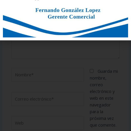
Escribe
aquí...
Nombre*
Guarda mi
nombre,
correo
electrónico y
Correo
web en este
electrónico*
navegador
para la
próxima vez
Web
que comente.