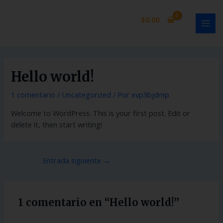
Ir
Navegación
MAI
al
de
$
0.00
MEN
contenido
entradas
Hello world!
1 comentario
/
Uncategorized
/ Por
xvp3bjdmp
Welcome to WordPress. This is your first post. Edit or
delete it, then start writing!
Entrada siguiente
→
1 comentario en “Hello world!”